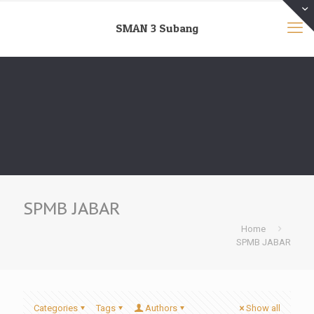
SMAN 3 Subang
SPMB JABAR
Home
SPMB JABAR
Categories
Tags
Authors
Show all