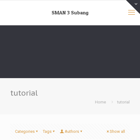
SMAN 3 Subang
tutorial
Home
tutorial
Categories
Tags
Authors
Show all