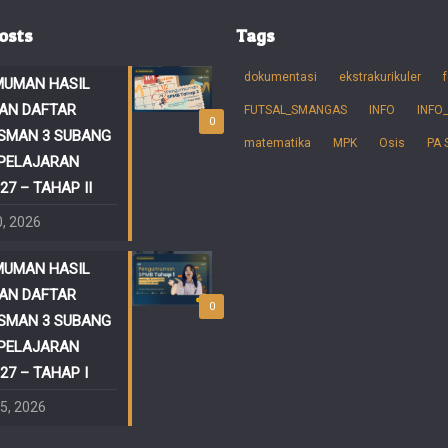
osts
Tags
dokumentasi
ekstrakurikuler
f
UMAN HASIL
AN DAFTAR
FUTSAL_SMANGAS
INFO
INFO
0
SMAN 3 SUBANG
matematika
MPK
Osis
PA
PELAJARAN
27 – TAHAP II
0, 2026
UMAN HASIL
AN DAFTAR
0
SMAN 3 SUBANG
PELAJARAN
27 – TAHAP I
25, 2026