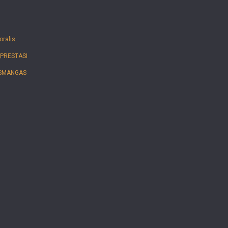
oralis
_PRESTASI
 SMANGAS