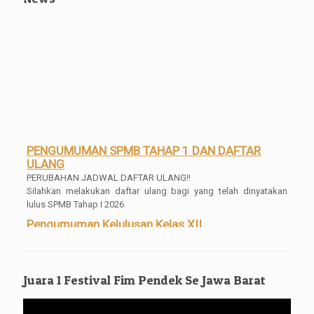
PENGUMUMAN SPMB TAHAP 1 DAN DAFTAR
ULANG
PERUBAHAN JADWAL DAFTAR ULANG!!
Silahkan melakukan daftar ulang bagi yang telah dinyatakan
lulus SPMB Tahap I 2026
Pengumuman Kelulusan Kelas XII
Pengumuman Kelulusan Kelas XII Tahun 2025/2026 Mulai bisa di
akses dan di download SKL dan Transripnya mulai tanggal 04
Mei 2026 Pukul 16.00 WIB
Juara 1 Festival Fim Pendek Se Jawa Barat
Pengambilan Ijazah Gratis
Bagi para alumni, silahkan untuk mengambil ijazahnya, gratis
Pemutar
tanpa syarat tanpa dipungut biaya apa[un