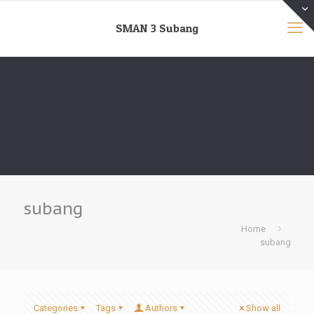
SMAN 3 Subang
subang
Home
subang
Categories
Tags
Authors
Show all