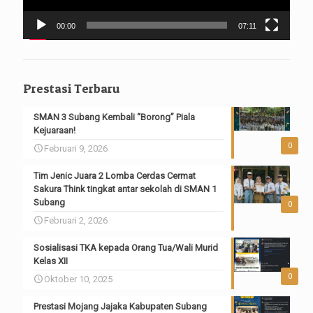
00:00
07:11
Prestasi Terbaru
SMAN 3 Subang Kembali “Borong” Piala
Kejuaraan!
0
Februari 9, 2026
Tim Jenic Juara 2 Lomba Cerdas Cermat
Sakura Think tingkat antar sekolah di SMAN 1
Subang
0
Februari 2, 2026
Sosialisasi TKA kepada Orang Tua/Wali Murid
Kelas XII
0
Oktober 10, 2025
Prestasi Mojang Jajaka Kabupaten Subang