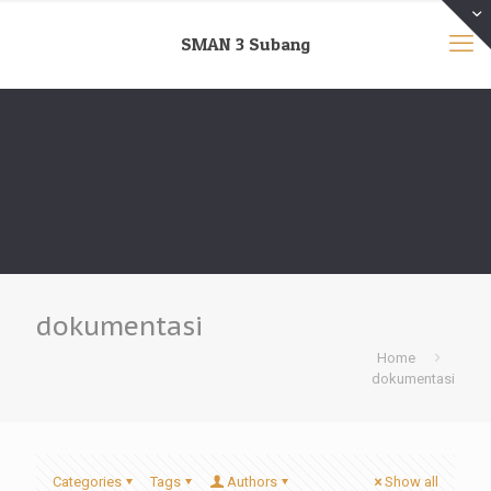
SMAN 3 Subang
dokumentasi
Home
dokumentasi
Categories
Tags
Authors
Show all