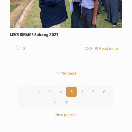
LDKS SMAN 3 Subang 2023
0
0
Read more
Prev page
1
2
3
4
5
6
7
8
9
10
11
Next page