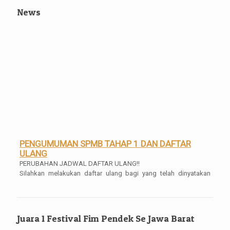
News
PENGUMUMAN SPMB TAHAP 1 DAN DAFTAR
ULANG
PERUBAHAN JADWAL DAFTAR ULANG!!
Silahkan melakukan daftar ulang bagi yang telah dinyatakan
lulus SPMB Tahap I 2026
Pengumuman Kelulusan Kelas XII
Pengumuman Kelulusan Kelas XII Tahun 2025/2026 Mulai bisa di
akses dan di download SKL dan Transripnya mulai tanggal 04
Juara 1 Festival Fim Pendek Se Jawa Barat
Mei 2026 Pukul 16.00 WIB