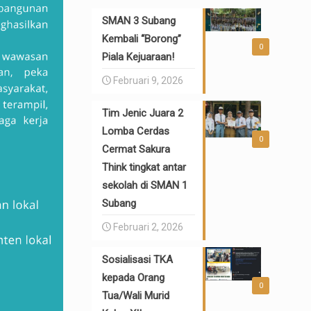
SMAN 3 Subang
Kembali “Borong”
0
Piala Kejuaraan!
Februari 9, 2026
Tim Jenic Juara 2
Lomba Cerdas
0
Cermat Sakura
Think tingkat antar
sekolah di SMAN 1
Subang
Februari 2, 2026
Sosialisasi TKA
kepada Orang
0
Tua/Wali Murid