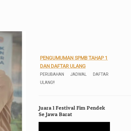
PENGUMUMAN SPMB TAHAP 1
DAN DAFTAR ULANG
PERUBAHAN JADWAL DAFTAR
ULANG!!
Silahkan melakukan daftar ulang
bagi yang telah dinyatakan lulus
SPMB Tahap I 2026
Juara 1 Festival Fim Pendek
Pengumuman Kelulusan Kelas
Se Jawa Barat
XII
Pemutar
Pengumuman Kelulusan Kelas XII