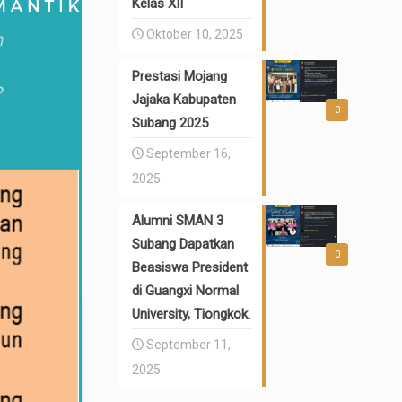
Kelas XII
Oktober 10, 2025
Prestasi Mojang
Jajaka Kabupaten
0
Subang 2025
September 16,
2025
Alumni SMAN 3
Subang Dapatkan
0
Beasiswa President
di Guangxi Normal
University, Tiongkok.
September 11,
2025