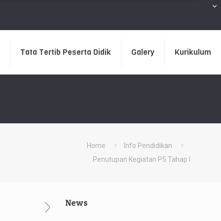
Tata Tertib Peserta Didik
Galery
Kurikulum
Home
Info Pendidikan
Penutupan Kegiatan P5 Tahap I
News