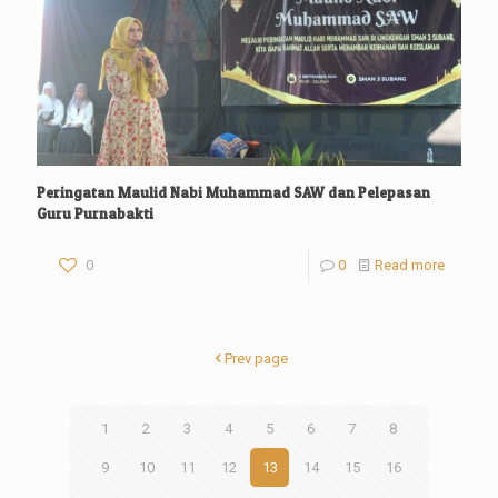
Peringatan Maulid Nabi Muhammad SAW dan Pelepasan
Guru Purnabakti
0
0
Read more
Prev page
1
2
3
4
5
6
7
8
9
10
11
12
13
14
15
16