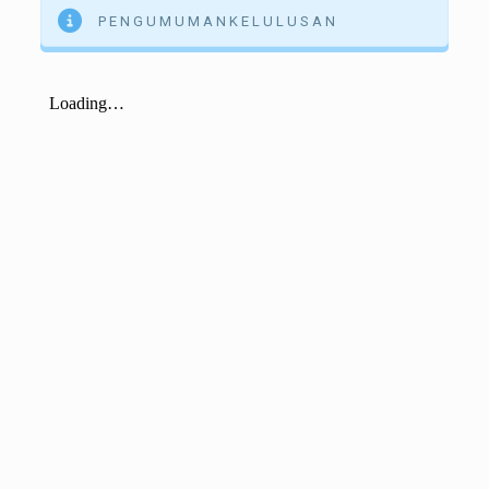
P E N G U M U M A N K E L U L U S A N