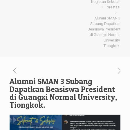
Kegiatan Sekolah
prestasi
Alumni SMAN 3
Subang Dapatkan
Beasiswa President
di Guangxi Normal
University,
Tiongkok.
Alumni SMAN 3 Subang
Dapatkan Beasiswa President
di Guangxi Normal University,
Tiongkok.