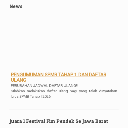
News
PENGUMUMAN SPMB TAHAP 1 DAN DAFTAR
ULANG
PERUBAHAN JADWAL DAFTAR ULANG!!
Silahkan melakukan daftar ulang bagi yang telah dinyatakan
lulus SPMB Tahap I 2026
Pengumuman Kelulusan Kelas XII
Pengumuman Kelulusan Kelas XII Tahun 2025/2026 Mulai bisa di
akses dan di download SKL dan Transripnya mulai tanggal 04
Mei 2026 Pukul 16.00 WIB
Juara 1 Festival Fim Pendek Se Jawa Barat
Pengambilan Ijazah Gratis