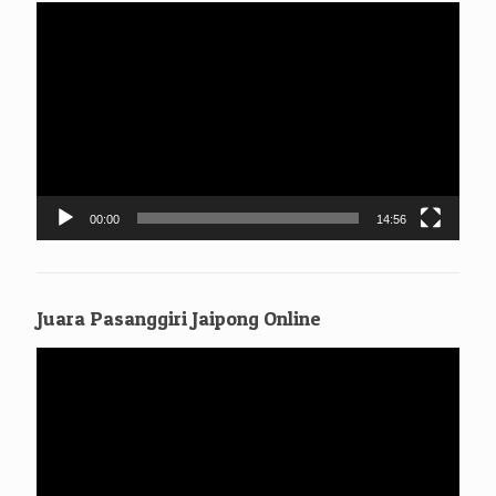
Pemutar
Bagi para alumni, silahkan untuk mengambil ijazahnya, gratis
Video
tanpa syarat tanpa dipungut biaya apa[un
00:00
14:56
Juara Pasanggiri Jaipong Online
Pemutar
Video