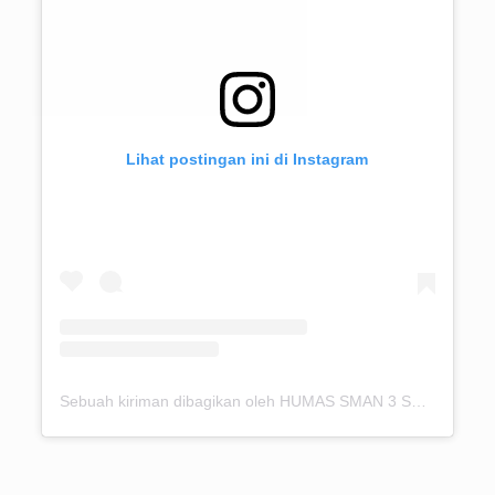
Lihat postingan ini di Instagram
Sebuah kiriman dibagikan oleh HUMAS SMAN 3 SUBANG (@humas.sman3subang)