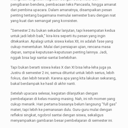
pengibaran bendera, pembacaan teks Pancasila, hingga amanat
dari pembina upacara. Dalam amanatnya, disampaikan pesan
penting tentang bagaimana memulai semester baru dengan niat
yang kuat dan semangat yang konsisten.
“Semester 2 itu bukan sekadar lanjutan, tapi kesempatan kedua
untuk jadi lebih baik,” kira-kira seperti itu pesan yang ingin
ditekankan. Apalagi untuk siswa kelas XII, ini adalah fase yang
cukup menentukan. Mulai dari persiapan ujian, rencana masa
depan, sampai keputusan-keputusan penting lainnya. Jadi,
nggak bisa lagi santai-santai berlebihan.
Tapi bukan berarti siswa kelas X dan XI bisa leha-leha juga ya.
Justru di semester 2 ini, semua dituntut untuk lebih serius, lebih
fokus, dan lebih terarah. Karena apa yang kita lakukan sekarang,
bakal berdampak ke hasil di akhir nanti.
Setelah upacara selesai, kegiatan dilanjutkan dengan
pembelajaran di kelas masing-masing. Nah, ini nih momen yang
cukup menarik. Hari pertama biasanya belum langsung “full gas”
materi, tapi lebih ke pemanasan dulu. Guru-guru mulai dengan
refleksi singkat, ngobrol santai dengan siswa, sekaligus
menyampaikan gambaran besar pembelajaran di semester ini.