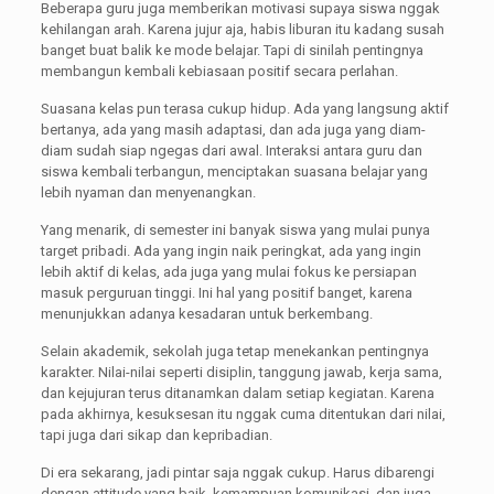
Beberapa guru juga memberikan motivasi supaya siswa nggak
kehilangan arah. Karena jujur aja, habis liburan itu kadang susah
banget buat balik ke mode belajar. Tapi di sinilah pentingnya
membangun kembali kebiasaan positif secara perlahan.
Suasana kelas pun terasa cukup hidup. Ada yang langsung aktif
bertanya, ada yang masih adaptasi, dan ada juga yang diam-
diam sudah siap ngegas dari awal. Interaksi antara guru dan
siswa kembali terbangun, menciptakan suasana belajar yang
lebih nyaman dan menyenangkan.
Yang menarik, di semester ini banyak siswa yang mulai punya
target pribadi. Ada yang ingin naik peringkat, ada yang ingin
lebih aktif di kelas, ada juga yang mulai fokus ke persiapan
masuk perguruan tinggi. Ini hal yang positif banget, karena
menunjukkan adanya kesadaran untuk berkembang.
Selain akademik, sekolah juga tetap menekankan pentingnya
karakter. Nilai-nilai seperti disiplin, tanggung jawab, kerja sama,
dan kejujuran terus ditanamkan dalam setiap kegiatan. Karena
pada akhirnya, kesuksesan itu nggak cuma ditentukan dari nilai,
tapi juga dari sikap dan kepribadian.
Di era sekarang, jadi pintar saja nggak cukup. Harus dibarengi
dengan attitude yang baik, kemampuan komunikasi, dan juga