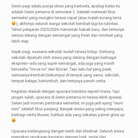
Senin pagi selalu punya vibes yang berbeda, apalagi kalau itu
adalah Senin pertama di semester 2. Setelah melewati libur
semester yang mungkin terasa cepat (atau malah kurang lama
), akhirnya seluruh warga sekolah kembali lagi ke rutinitas.
Tahun pelajaran 2025/2026 memasuki babak baru, dan tentunya
semua datang dengan semangat yang fresh dan mindset yang
lebih siap.
Sejak pagi, suasana sekolah sudah terasa hidup. Gerbang
sekolah dipenuhi oleh siswa yang datang dengan berbagai
ekspresi—ada yang super semangat, ada juga yang masih
berusaha “move on” dari liburan. Tapi satu hal yang pasti,
semuanya kembali berkumpul di tempat yang sama: sekolah,
tempat belajar, bertumbuh, dan tentunya penuh cerita.
Kegiatan diawali dengan upacara bendera seperti biasa. Tapi
jangan salah, upacara di Senin pertama ini terasa lebih spesial.
Selain jadi momen pembuka semester, ini juga jadi ajang “reuni
mini” setelah libur panjang. Banyak siswa yang saling menyapa,
berbagi cerita liburan, bahkan ada yang sekalian pamer glow up
.
Upacara berlangsung dengan tertib dan khidmat. Seluruh siswa
mengikuti rangkaian kegiatan dengan baik, mulai dari