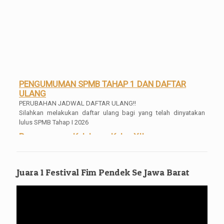
PENGUMUMAN SPMB TAHAP 1 DAN DAFTAR
ULANG
PERUBAHAN JADWAL DAFTAR ULANG!!
Silahkan melakukan daftar ulang bagi yang telah dinyatakan
lulus SPMB Tahap I 2026
Pengumuman Kelulusan Kelas XII
Pengumuman Kelulusan Kelas XII Tahun 2025/2026 Mulai bisa di
akses dan di download SKL dan Transripnya mulai tanggal 04
Mei 2026 Pukul 16.00 WIB
Juara 1 Festival Fim Pendek Se Jawa Barat
Pengambilan Ijazah Gratis
Bagi para alumni, silahkan untuk mengambil ijazahnya, gratis
Pemutar
tanpa syarat tanpa dipungut biaya apa[un
Video