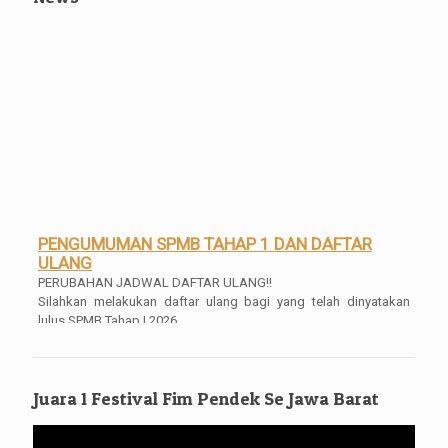
PENGUMUMAN SPMB TAHAP 1 DAN DAFTAR
ULANG
PERUBAHAN JADWAL DAFTAR ULANG!!
Silahkan melakukan daftar ulang bagi yang telah dinyatakan
lulus SPMB Tahap I 2026
Pengumuman Kelulusan Kelas XII
Pengumuman Kelulusan Kelas XII Tahun 2025/2026 Mulai bisa di
akses dan di download SKL dan Transripnya mulai tanggal 04
Juara 1 Festival Fim Pendek Se Jawa Barat
Mei 2026 Pukul 16.00 WIB
Pengambilan Ijazah Gratis
Pemutar
Bagi para alumni, silahkan untuk mengambil ijazahnya, gratis