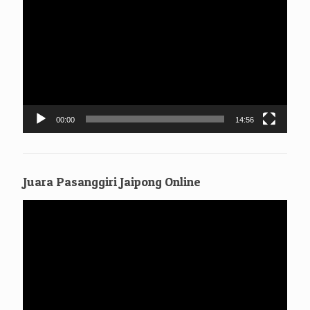
Video
tanpa syarat tanpa dipungut biaya apa[un
00:00
14:56
Juara Pasanggiri Jaipong Online
Pemutar
Video