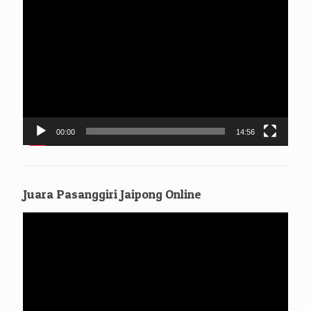
Pemutar
Bagi para alumni, silahkan untuk mengambil ijazahnya, gratis
Video
tanpa syarat tanpa dipungut biaya apa[un
00:00
14:56
Juara Pasanggiri Jaipong Online
Pemutar
Video