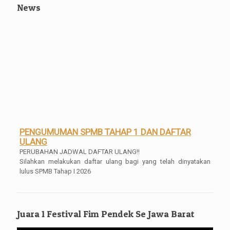
News
PENGUMUMAN SPMB TAHAP 1 DAN DAFTAR
ULANG
PERUBAHAN JADWAL DAFTAR ULANG!!
Silahkan melakukan daftar ulang bagi yang telah dinyatakan
lulus SPMB Tahap I 2026
Pengumuman Kelulusan Kelas XII
Pengumuman Kelulusan Kelas XII Tahun 2025/2026 Mulai bisa di
akses dan di download SKL dan Transripnya mulai tanggal 04
Mei 2026 Pukul 16.00 WIB
Juara 1 Festival Fim Pendek Se Jawa Barat
Pengambilan Ijazah Gratis