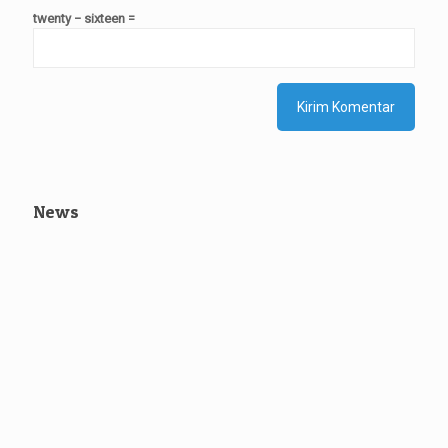
twenty − sixteen =
News