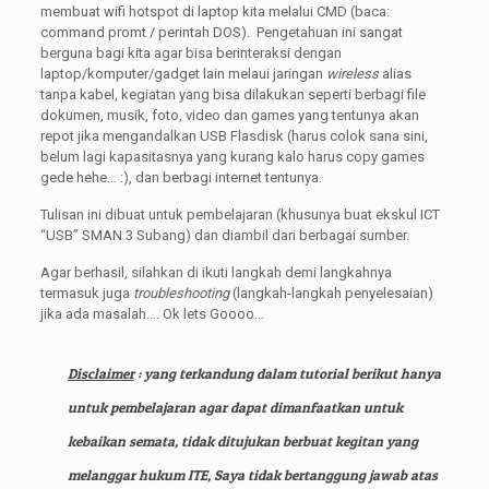
membuat wifi hotspot di laptop kita melalui CMD (baca:
command promt / perintah DOS). Pengetahuan ini sangat
berguna bagi kita agar bisa berinteraksi dengan
laptop/komputer/gadget lain melaui jaringan
wireless
alias
tanpa kabel, kegiatan yang bisa dilakukan seperti berbagi file
dokumen, musik, foto, video dan games yang tentunya akan
repot jika mengandalkan USB Flasdisk (harus colok sana sini,
belum lagi kapasitasnya yang kurang kalo harus copy games
gede hehe… :), dan berbagi internet tentunya.
Tulisan ini dibuat untuk pembelajaran (khusunya buat ekskul ICT
“USB” SMAN 3 Subang) dan diambil dari berbagai sumber.
Agar berhasil, silahkan di ikuti langkah demi langkahnya
termasuk juga
troubleshooting
(langkah-langkah penyelesaian)
jika ada masalah…. Ok lets Goooo…
Disclaimer
: yang terkandung dalam tutorial berikut hanya
untuk pembelajaran agar dapat dimanfaatkan untuk
kebaikan semata, tidak ditujukan berbuat kegitan yang
melanggar hukum ITE, Saya tidak bertanggung jawab atas