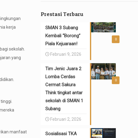
Prestasi Terbaru
lingkungan
ia kerja
SMAN 3 Subang
Kembali “Borong”
0
Piala Kejuaraan!
bagi sekolah.
Februari 9, 2026
ajaran yang
Tim Jenic Juara 2
Lomba Cerdas
didikan.
0
Cermat Sakura
Think tingkat antar
sekolah di SMAN 1
tinggi.
Subang
 mereka
Februari 2, 2026
rikan manfaat
Sosialisasi TKA