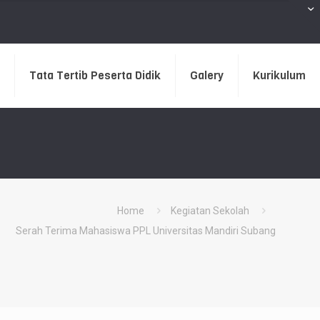
Tata Tertib Peserta Didik
Galery
Kurikulum
Home
Kegiatan Sekolah
Serah Terima Mahasiswa PPL Universitas Mandiri Subang