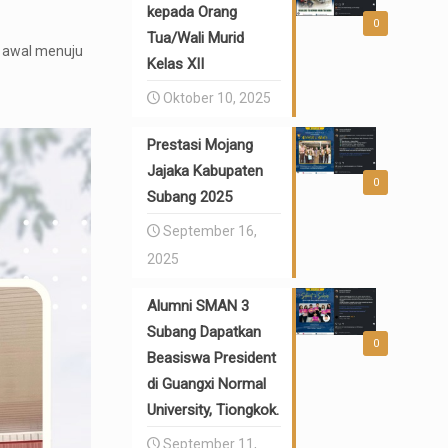
kepada Orang
0
Tua/Wali Murid
h awal menuju
Kelas XII
Oktober 10, 2025
Prestasi Mojang
Jajaka Kabupaten
0
Subang 2025
September 16,
2025
Alumni SMAN 3
Subang Dapatkan
0
Beasiswa President
di Guangxi Normal
University, Tiongkok.
September 11,