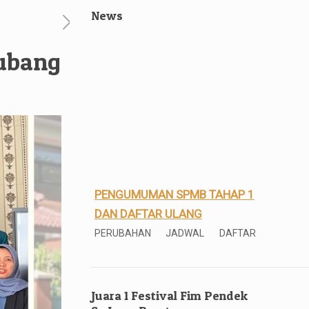
News
Subang
PENGUMUMAN SPMB TAHAP 1
DAN DAFTAR ULANG
PERUBAHAN JADWAL DAFTAR
ULANG!!
Silahkan melakukan daftar ulang
bagi yang telah dinyatakan lulus
Juara 1 Festival Fim Pendek
SPMB Tahap I 2026