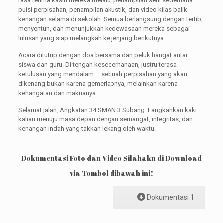
rasa terima kasih mereka melalui penampilan seni sederhana:
puisi perpisahan, penampilan akustik, dan video kilas balik
kenangan selama di sekolah. Semua berlangsung dengan tertib,
menyentuh, dan menunjukkan kedewasaan mereka sebagai
lulusan yang siap melangkah ke jenjang berikutnya.
Acara ditutup dengan doa bersama dan peluk hangat antar
siswa dan guru. Di tengah kesederhanaan, justru terasa
ketulusan yang mendalam – sebuah perpisahan yang akan
dikenang bukan karena gemerlapnya, melainkan karena
kehangatan dan maknanya.
Selamat jalan, Angkatan 34 SMAN 3 Subang. Langkahkan kaki
kalian menuju masa depan dengan semangat, integritas, dan
kenangan indah yang takkan lekang oleh waktu.
Dokumentasi Foto dan Video Silahakn di Download
via Tombol dibawah ini!
Dokumentasi 1