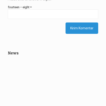
fourteen − eight =
News