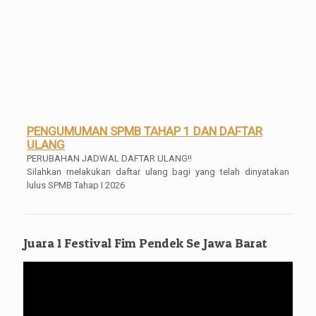
PENGUMUMAN SPMB TAHAP 1 DAN DAFTAR
ULANG
PERUBAHAN JADWAL DAFTAR ULANG!!
Silahkan melakukan daftar ulang bagi yang telah dinyatakan
lulus SPMB Tahap I 2026
Pengumuman Kelulusan Kelas XII
Pengumuman Kelulusan Kelas XII Tahun 2025/2026 Mulai bisa di
akses dan di download SKL dan Transripnya mulai tanggal 04
Mei 2026 Pukul 16.00 WIB
Juara 1 Festival Fim Pendek Se Jawa Barat
Pengambilan Ijazah Gratis
Pemutar
Bagi para alumni, silahkan untuk mengambil ijazahnya, gratis
Video
tanpa syarat tanpa dipungut biaya apa[un