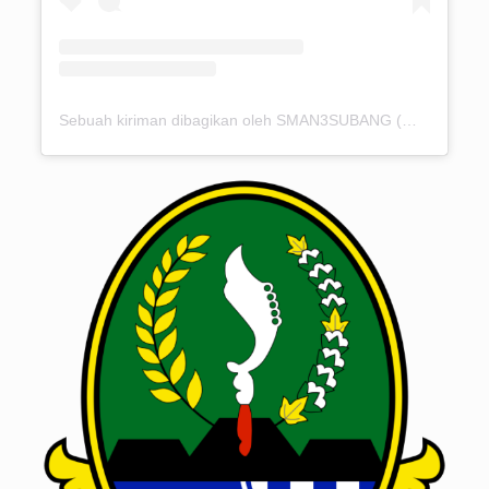
Sebuah kiriman dibagikan oleh SMAN3SUBANG (@sman3subang)