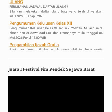
ULANG
PERUBAHAN JADWAL DAFTAR ULANG!!
Silahkan melakukan daftar ulang bagi yang telah dinyatakan
lulus SPMB Tahap I 2026
Pengumuman Kelulusan Kelas XII
Pengumuman Kelulusan Kelas XII Tahun 2025/2026 Mulai bisa di
akses dan di download SKL dan Transripnya mulai tanggal 04
Mei 2026 Pukul 16.00 WIB
Pengambilan Ijazah Gratis
Bagi para alumni, silahkan untuk mengambil ijazahnya, gratis
tanpa syarat tanpa dipungut biaya apa[un
Juara 1 Festival Fim Pendek Se Jawa Barat
Pemutar
Video