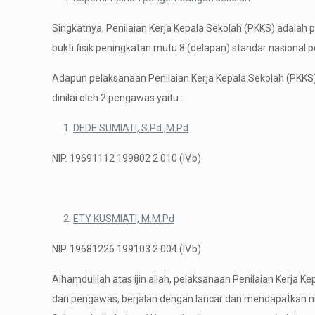
Singkatnya, Penilaian Kerja Kepala Sekolah (PKKS) adalah 
bukti fisik peningkatan mutu 8 (delapan) standar nasional p
Adapun pelaksanaan Penilaian Kerja Kepala Sekolah (PKKS)
dinilai oleh 2 pengawas yaitu :
DEDE SUMIATI, S.Pd.,M.Pd
NIP. 19691112 199802 2 010 (IV.b)
ETY KUSMIATI, M.M.Pd
NIP. 19681226 199103 2 004 (IV.b)
Alhamdulilah atas ijin allah, pelaksanaan Penilaian Kerja 
dari pengawas, berjalan dengan lancar dan mendapatkan ni