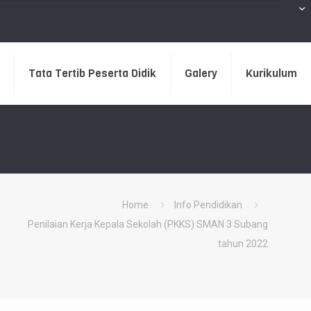
Tata Tertib Peserta Didik
Galery
Kurikulum
Home
Info Pendidikan
Penilaian Kerja Kepala Sekolah (PKKS) SMAN 3 Subang
tahun 2022