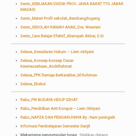
Senin_KEBIJAKAN DISDIK PROV. JAWA BARAT TTG JABAR
MASAGI
Senin_Materi Profil sekolah_BambangSugeng
Senin_SEKOLAH RAMAH ANAK_Dra. Wesriani
Senin_Cara Belajar Efektif_Aliansyah Akbar, S.Si
Selasa_Kesadaran Hukum – Liem oktiyani
Selasa_Konsep-konsep Dasar
Kewirausahaan_AndriRahmat
Selasa_PPK Remaja Berkarakter_M.Rohiman
Selasa_Ekskul
Rabu_PW BUDAYA HIDUP SEHAT
Rabu_Pendidkan Anti Korupsi – Liem Oktiyani
Rabu_NAPZA DAN PENGARUHNYA By ; Nani yuningsih
Informasi Pembelajaran Semester Ganjil
Mekanisme pengumpulan tugas
: Silahkan datang