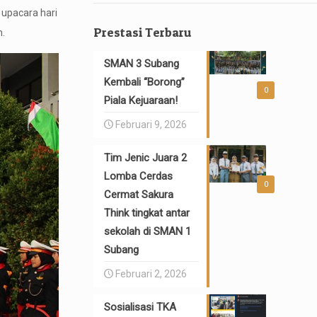
upacara hari
Prestasi Terbaru
n.
SMAN 3 Subang
Kembali “Borong”
0
Piala Kejuaraan!
Februari 9, 2026
Tim Jenic Juara 2
Lomba Cerdas
0
Cermat Sakura
Think tingkat antar
sekolah di SMAN 1
Subang
Februari 2, 2026
Sosialisasi TKA