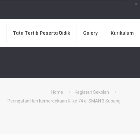
Tata Tertib Peserta Didik
Galery
Kurikulum
Home
Kegiatan Sekolah
Peringatan Hari Kemerdekaan RI ke 74 di SMAN 3 Subang