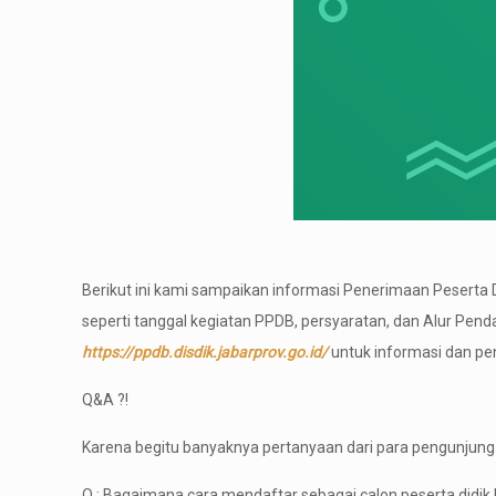
Berikut ini kami sampaikan informasi Penerimaan Peserta 
seperti tanggal kegiatan PPDB, persyaratan, dan Alur Pen
https://ppdb.disdik.jabarprov.go.id/
untuk informasi dan pe
Q&A ?!
Karena begitu banyaknya pertanyaan dari para pengunjung 
Q : Bagaimana cara mendaftar sebagai calon peserta didik