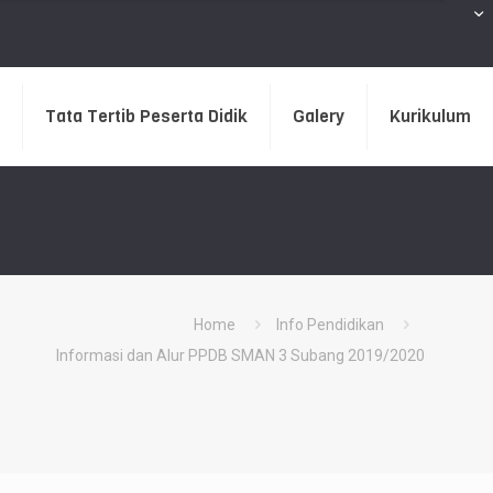
Tata Tertib Peserta Didik
Galery
Kurikulum
Home
Info Pendidikan
Informasi dan Alur PPDB SMAN 3 Subang 2019/2020