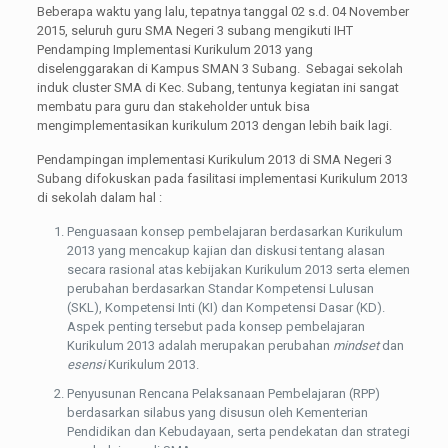
Beberapa waktu yang lalu, tepatnya tanggal 02 s.d. 04 November
2015, seluruh guru SMA Negeri 3 subang mengikuti IHT
Pendamping Implementasi Kurikulum 2013 yang
diselenggarakan di Kampus SMAN 3 Subang. Sebagai sekolah
induk cluster SMA di Kec. Subang, tentunya kegiatan ini sangat
membatu para guru dan stakeholder untuk bisa
mengimplementasikan kurikulum 2013 dengan lebih baik lagi.
Pendampingan implementasi Kurikulum 2013 di SMA Negeri 3
Subang difokuskan pada fasilitasi implementasi Kurikulum 2013
di sekolah dalam hal :
Penguasaan konsep pembelajaran berdasarkan Kurikulum
2013 yang mencakup kajian dan diskusi tentang alasan
secara rasional atas kebijakan Kurikulum 2013 serta elemen
perubahan berdasarkan Standar Kompetensi Lulusan
(SKL), Kompetensi Inti (KI) dan Kompetensi Dasar (KD).
Aspek penting tersebut pada konsep pembelajaran
Kurikulum 2013 adalah merupakan perubahan
mindset
dan
esensi
Kurikulum 2013.
Penyusunan Rencana Pelaksanaan Pembelajaran (RPP)
berdasarkan silabus yang disusun oleh Kementerian
Pendidikan dan Kebudayaan, serta pendekatan dan strategi