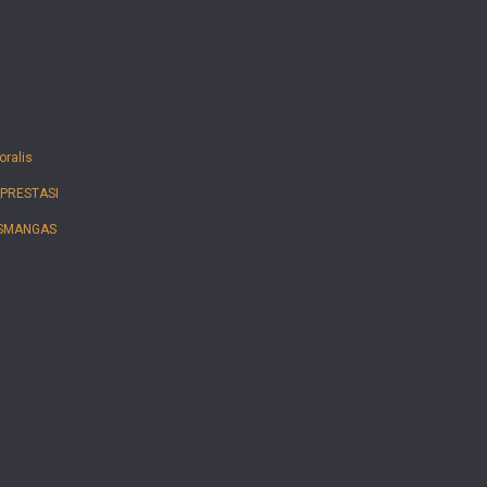
oralis
_PRESTASI
 SMANGAS