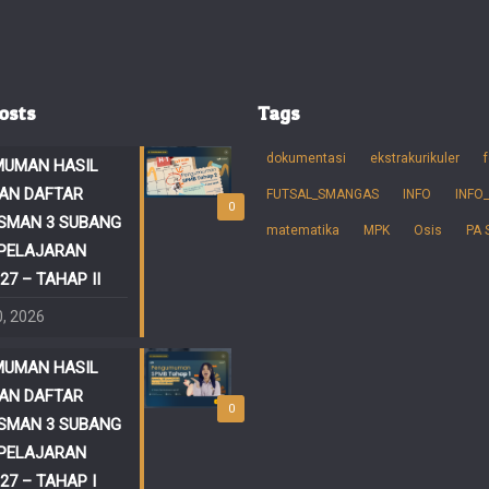
osts
Tags
dokumentasi
ekstrakurikuler
f
UMAN HASIL
AN DAFTAR
FUTSAL_SMANGAS
INFO
INFO
0
SMAN 3 SUBANG
matematika
MPK
Osis
PA
PELAJARAN
27 – TAHAP II
0, 2026
UMAN HASIL
AN DAFTAR
0
SMAN 3 SUBANG
PELAJARAN
27 – TAHAP I