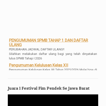
PENGUMUMAN SPMB TAHAP 1 DAN DAFTAR
ULANG
PERUBAHAN JADWAL DAFTAR ULANG!!
Silahkan melakukan daftar ulang bagi yang telah dinyatakan
lulus SPMB Tahap I 2026
Pengumuman Kelulusan Kelas XII
Pengumuman Kelulusan Kelas XII Tahun 2025/2026 Mulai bisa di
akses dan di download SKL dan Transripnya mulai tanggal 04
Mei 2026 Pukul 16.00 WIB
Pengambilan Ijazah Gratis
Juara 1 Festival Fim Pendek Se Jawa Barat
Bagi para alumni, silahkan untuk mengambil ijazahnya, gratis
tanpa syarat tanpa dipungut biaya apa[un
Pemutar
Video