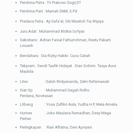
Pembina Putra : Tri Prakoso Sugir,ST
Pembina Putri : Mamah SNM, S.Pd
Pradana Putra : Aji Safa’at, Siti Masitoh Tia Wijaya
Juru Adat : Muhammad Alditia Sofyan
Sekretaris : Adrian Faisal Fathurrohman, Restu Pakarti
Linuwih
Bendahara : Gia Rizky Hakiki Cucu Cutiah
Tekpram : Sandi Taufik Hidayat Dian Sobirin Tasya Aura
Maulida
Litev : Galuh Widyananda, Zelin Refamawati
Giat Op : Muhammad Gagah Ridho
Perdana, Novitasari
Litbang : Yosa Zulfikri Aula, Yudha H.P, Mela Amelia
Humas : Joko Maulana Ramadhan, Desy Mega
Pertiwi
Perlegkapan : Rian Alfiatna, Devi Apriyani