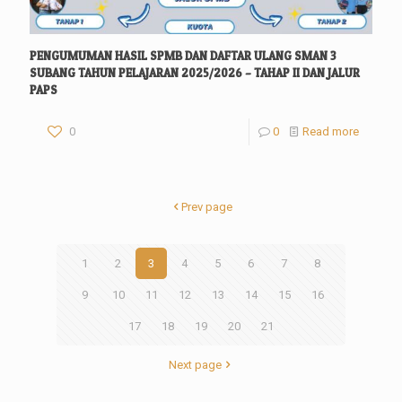
PENGUMUMAN HASIL SPMB DAN DAFTAR ULANG SMAN 3
SUBANG TAHUN PELAJARAN 2025/2026 – TAHAP II DAN JALUR
PAPS
0
0
Read more
Prev page
1
2
3
4
5
6
7
8
9
10
11
12
13
14
15
16
17
18
19
20
21
Next page