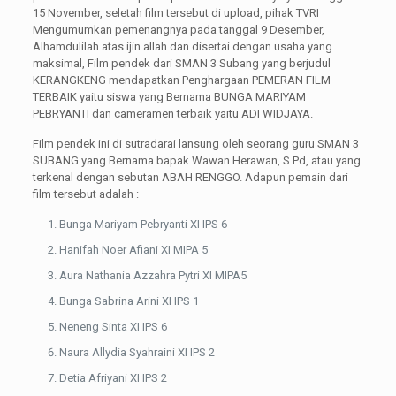
15 November, seletah film tersebut di upload, pihak TVRI
Mengumumkan pemenangnya pada tanggal 9 Desember,
Alhamdulilah atas ijin allah dan disertai dengan usaha yang
maksimal, Film pendek dari SMAN 3 Subang yang berjudul
KERANGKENG mendapatkan Penghargaan PEMERAN FILM
TERBAIK yaitu siswa yang Bernama BUNGA MARIYAM
PEBRYANTI dan cameramen terbaik yaitu ADI WIDJAYA.
Film pendek ini di sutradarai lansung oleh seorang guru SMAN 3
SUBANG yang Bernama bapak Wawan Herawan, S.Pd, atau yang
terkenal dengan sebutan ABAH RENGGO. Adapun pemain dari
film tersebut adalah :
Bunga Mariyam Pebryanti XI IPS 6
Hanifah Noer Afiani XI MIPA 5
Aura Nathania Azzahra Pytri XI MIPA5
Bunga Sabrina Arini XI IPS 1
Neneng Sinta XI IPS 6
Naura Allydia Syahraini XI IPS 2
Detia Afriyani XI IPS 2