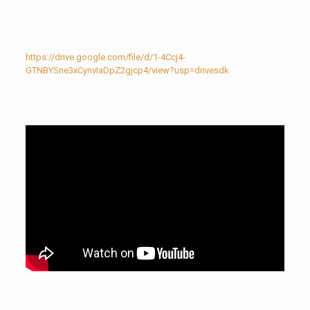
https://drive.google.com/file/d/1-4Ccj4-
GTNBYSne3xCynvIaDpZ2gjcp4/view?usp=drivesdk