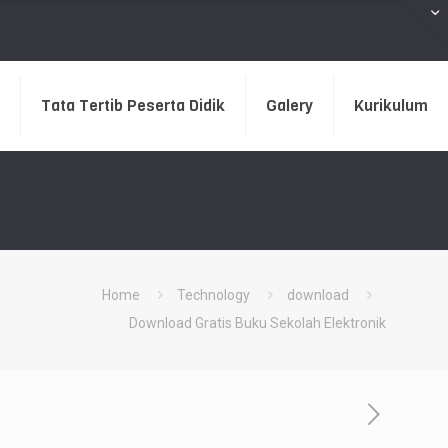
Tata Tertib Peserta Didik
Galery
Kurikulum
Home
Technology
download
Download Gratis Buku Sekolah Elektronik