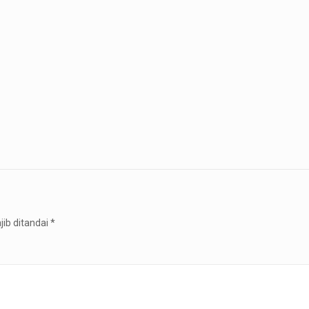
jib ditandai
*