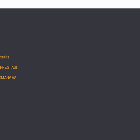
oralis
_PRESTASI
 SMANGAS