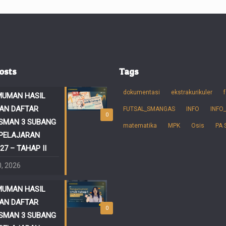
osts
Tags
dokumentasi
ekstrakurikuler
f
UMAN HASIL
AN DAFTAR
FUTSAL_SMANGAS
INFO
INFO
0
SMAN 3 SUBANG
matematika
MPK
Osis
PA
PELAJARAN
27 – TAHAP II
0, 2026
UMAN HASIL
AN DAFTAR
0
SMAN 3 SUBANG