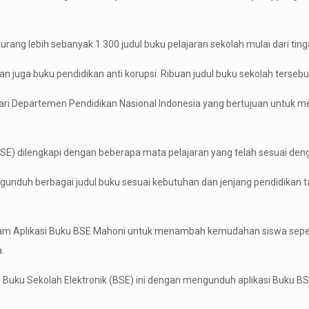
rang lebih sebanyak 1.300 judul buku pelajaran sekolah mulai dari ti
n juga buku pendidikan anti korupsi. Ribuan judul buku sekolah tersebu
f dari Departemen Pendidikan Nasional Indonesia yang bertujuan untuk m
BSE) dilengkapi dengan beberapa mata pelajaran yang telah sesuai denga
nduh berbagai judul buku sesuai kebutuhan dan jenjang pendidikan tanp
dalam Aplikasi Buku BSE Mahoni untuk menambah kemudahan siswa seper
.
Buku Sekolah Elektronik (BSE) ini dengan mengunduh aplikasi Buku BSE