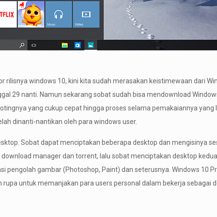
rilisnya windows 10, kini kita sudah merasakan keistimewaan dari Wind
tanggal 29 nanti. Namun sekarang sobat sudah bisa mendownload Windows 
a bootingnya yang cukup cepat hingga proses selama pemakaiannya yan
telah dinanti-nantikan oleh para windows user.
sktop. Sobat dapat menciptakan beberapa desktop dan mengisinya sesu
download manager dan torrent, lalu sobat menciptakan desktop kedua 
asi pengolah gambar (Photoshop, Paint) dan seterusnya. Windows 10 Pro
n rupa untuk memanjakan para users personal dalam bekerja sebagai d