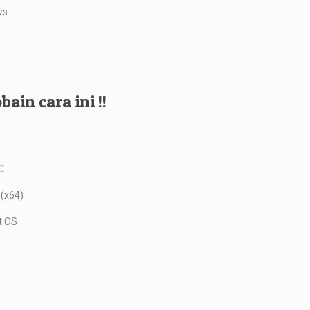
ws
bain cara ini !!
C
 (x64)
it OS