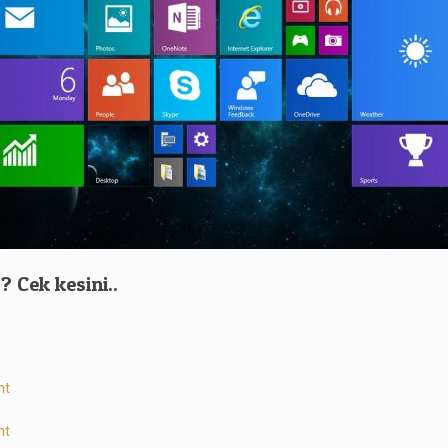
 ?
Cek kesini..
nt
nt