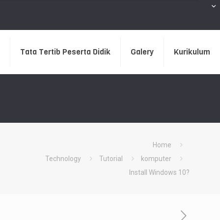
Tata Tertib Peserta Didik
Galery
Kurikulum
Home
Technology
Tutorial
komputer
Install Windows 10?