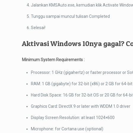
Jalankan KMSAuto.exe, kemudian klik Activate Windo
Tunggu sampai muncul tulisan Completed
Selesai!
Aktivasi Windows 10nya gagal?
Co
Minimum System Requirements :
Processor: 1 GHz (gigahertz) or faster processor or So
RAM: 1 GB (gigabyte) for 32-bit (x86) or 2 GB for 64-bit
Hard Disk Space: 16 GB for 32-bit OS or 20 GB for 64-b
Graphics Card: DirectX 9 or later with WDDM 1.0 driver
Display Screen Resolution: at least 1024×600
Microphone: for Cortana use (optional)