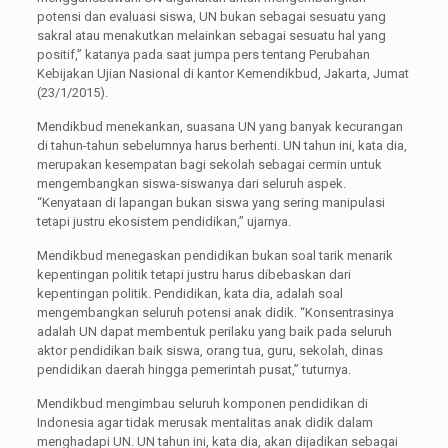
potensi dan evaluasi siswa, UN bukan sebagai sesuatu yang
sakral atau menakutkan melainkan sebagai sesuatu hal yang
positif,” katanya pada saat jumpa pers tentang Perubahan
Kebijakan Ujian Nasional di kantor Kemendikbud, Jakarta, Jumat
(23/1/2015).
Mendikbud menekankan, suasana UN yang banyak kecurangan
di tahun-tahun sebelumnya harus berhenti. UN tahun ini, kata dia,
merupakan kesempatan bagi sekolah sebagai cermin untuk
mengembangkan siswa-siswanya dari seluruh aspek.
“Kenyataan di lapangan bukan siswa yang sering manipulasi
tetapi justru ekosistem pendidikan,” ujarnya.
Mendikbud menegaskan pendidikan bukan soal tarik menarik
kepentingan politik tetapi justru harus dibebaskan dari
kepentingan politik. Pendidikan, kata dia, adalah soal
mengembangkan seluruh potensi anak didik. “Konsentrasinya
adalah UN dapat membentuk perilaku yang baik pada seluruh
aktor pendidikan baik siswa, orang tua, guru, sekolah, dinas
pendidikan daerah hingga pemerintah pusat,” tuturnya.
Mendikbud mengimbau seluruh komponen pendidikan di
Indonesia agar tidak merusak mentalitas anak didik dalam
menghadapi UN. UN tahun ini, kata dia, akan dijadikan sebagai